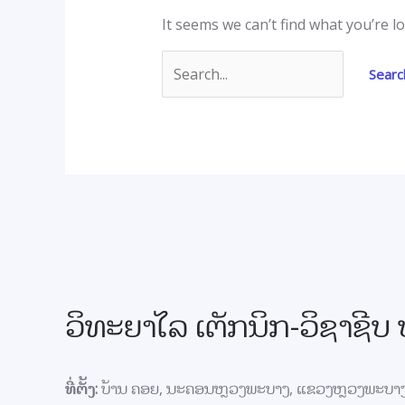
It seems we can’t find what you’re l
ວິທະຍາໄລ ເຕັກນິກ-ວິຊາຊີ
ທີ່ຕັ້ງ:
ບ້ານ ຄອຍ, ນະຄອນຫຼວງພະບາງ, ແຂວງຫຼວງພະບາ