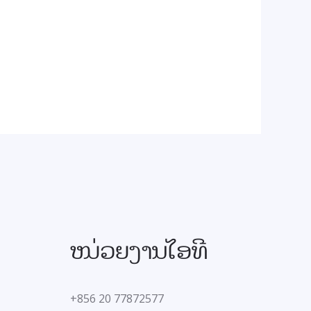
ໜ່ວຍງານໄອທີ
+856 20 77872577