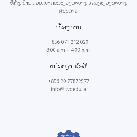
ທີ່ຕັ້ງ:
ບ້ານ ຄອຍ, ນະຄອນຫຼວງພະບາງ, ແຂວງຫຼວງພະບາງ,
k
p
ສປປລາວ
.
ຫ້ອງການ
+856 071 212 020
8:00 a.m. – 4:00 p.m.
ໜ່ວຍງານໄອທີ
+856 20 77872577
info@ltvc.edu.la