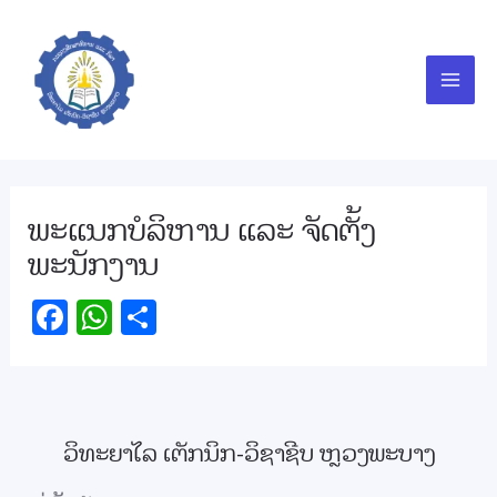
Skip
Main
to
Men
content
ພະແນກບໍລິຫານ ແລະ ຈັດຕັ້ງ
ພະນັກງານ
F
W
S
ac
h
h
e
at
ar
b
s
e
o
A
ວິທະຍາໄລ ເຕັກນິກ-ວິຊາຊີບ ຫຼວງພະບາງ
o
p