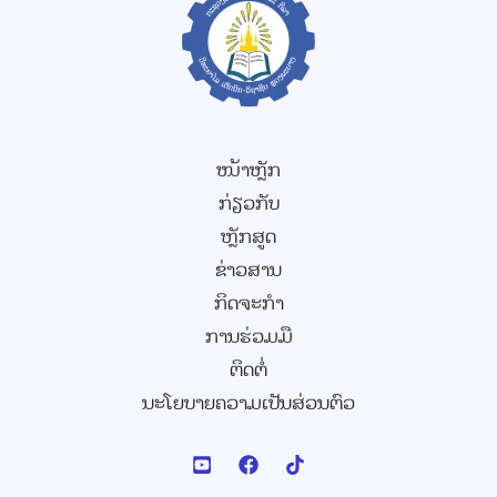
ໜ້າຫຼັກ
ກ່ຽວກັບ
ຫຼັກສູດ
ຂ່າວສານ
ກິດຈະກຳ
ການຮ່ວມມື
ຕິດຕໍ່
ນະໂຍບາຍຄວາມເປັນສ່ວນຕົວ