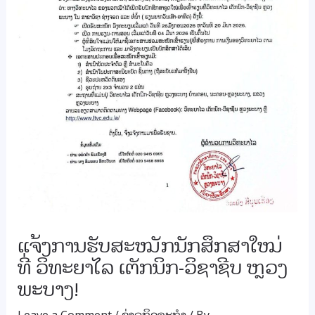
ແຈ້ງການຮັບສະໝັກນັກສຶກສາໃໝ່
ທີ່ ວິທະຍາໄລ ເຕັກນິກ-ວິຊາຊີບ ຫຼວງ
ພະບາງ!
Leave a Comment
/
ຂ່າວກິດຈະກຳ
/ By