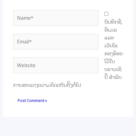
Name*
ບັນທຶກຊື່,
ອີເມລ
Email*
ແລະ
ເວັບໄຊ
ຂອງຂ້ອຍ
Website
ໄວ້ໃນ
ບຣາວເຊີ
ນີ້ ສຳລັບ
ການສະແດງຄວາມຄິດເຫັນຄັ້ງຕໍ່ໄປ.