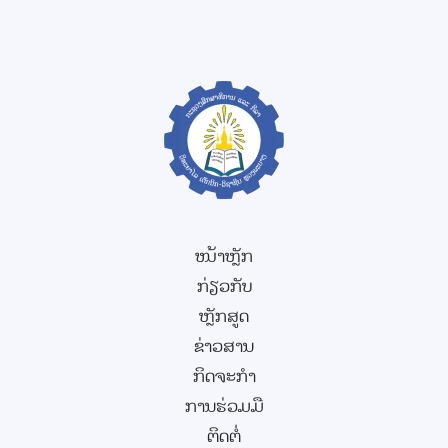
ໜ້າຫຼັກ
ກ່ຽວກັບ
ຫຼັກສູດ
ຂ່າວສານ
ກິດຈະກຳ
ການຮ່ວມມື
ຕິດຕໍ່