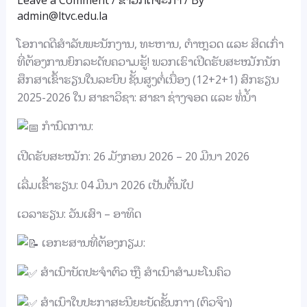
admin@ltvc.edu.la
ໂອກາດດີສຳລັບພະນັກງານ, ທະຫານ, ຕຳຫຼວດ ແລະ ສິດເກົ່າ
ທີ່ຕ້ອງການຍົກລະດັບຄວາມຮູ້! ພວກເຮົາເປີດຮັບສະໝັກນັກ
ສຶກສາເຂົ້າຮຽນໃນລະບົບ ຊັ້ນສູງຕໍ່ເນື່ອງ (12+2+1) ສົກຮຽນ
2025-2026 ໃນ ສາຂາວິຊາ: ສາຂາ ຊ່າງຈອດ ແລະ ທໍ່ນ້ຳ
ກຳນົດການ:
ເປີດຮັບສະໝັກ: 26 ມັງກອນ 2026 – 20 ມີນາ 2026
ເລີ່ມເຂົ້າຮຽນ: 04 ມີນາ 2026 ເປັນຕົ້ນໄປ
ເວລາຮຽນ: ວັນເສົາ – ອາທິດ
ເອກະສານທີ່ຕ້ອງກຽມ:
ສຳເນົາບັດປະຈຳຕົວ ຫຼື ສຳເນົາສຳມະໂນຄົວ
ສຳເນົາໃບປະກາສະນີຍະບັດຊັ້ນກາງ (ຕົວຈິງ)