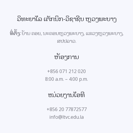
ວິທະຍາໄລ ເຕັກນິກ-ວິຊາຊີບ ຫຼວງພະບາງ
ທີ່ຕັ້ງ:
ບ້ານ ຄອຍ, ນະຄອນຫຼວງພະບາງ, ແຂວງຫຼວງພະບາງ,
ສປປລາວ
.
ຫ້ອງການ
+856 071 212 020
8:00 a.m. – 4:00 p.m.
ໜ່ວຍງານໄອທີ
+856 20 77872577
info@ltvc.edu.la