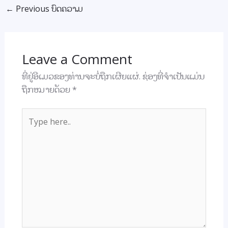
b
s
e
←
Previous ບົດຄວາມ
o
A
o
p
Leave a Comment
k
p
ທີ່ຢູ່ອີເມວຂອງທ່ານຈະບໍ່ຖືກເຜີຍແຜ່.
ຊ່ອງທີ່ຈຳເປັນແມ່ນ
ຖືກໝາຍດ້ວຍ
*
Type
here..