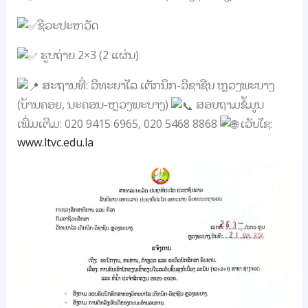
ຊີວະປະຫວັດ
ຮູບຖ່າຍ 2×3 (2 ແຜ່ນ)
ສະຖານທີ່: ວິທະຍາໄລ ເຕັກນິກ-ວິຊາຊີບ ຫຼວງພະບາງ
(ບ້ານຄອຍ, ນະຄອນ-ຫຼວງພະບາງ)
ສອບຖາມຂໍ້ມູນ
ເພີ່ມເຕີມ: 020 9415 6965, 020 5468 8868
ເວັບໄຊ:
www.ltvc.edu.la