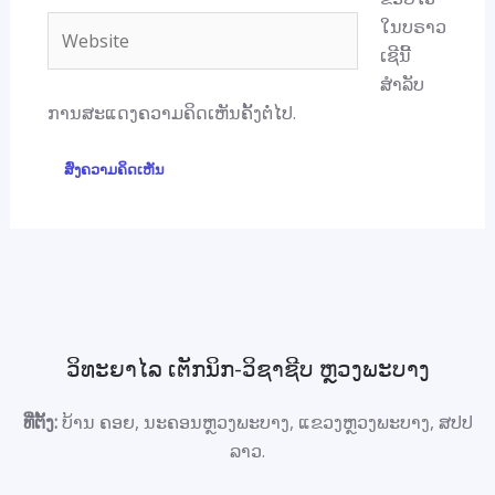
Website
ໃນບຣາວ
ເຊີນີ້
ສຳລັບ
ການສະແດງຄວາມຄິດເຫັນຄັ້ງຕໍ່ໄປ.
ວິທະຍາໄລ ເຕັກນິກ-ວິຊາຊີບ ຫຼວງພະບາງ
ທີ່ຕັ້ງ:
ບ້ານ ຄອຍ, ນະຄອນຫຼວງພະບາງ, ແຂວງຫຼວງພະບາງ, ສປປ
ລາວ
.