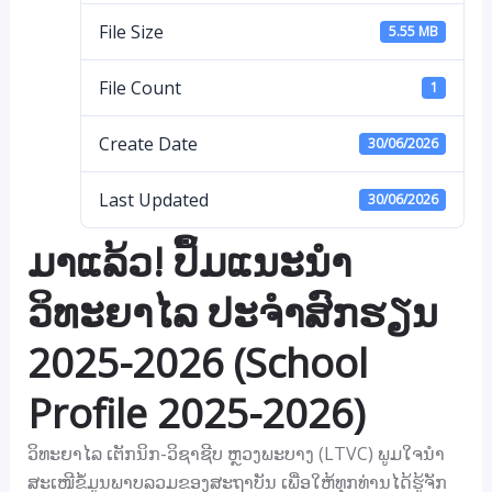
File Size
5.55 MB
File Count
1
Create Date
30/06/2026
Last Updated
30/06/2026
ມາແລ້ວ! ປຶ້ມແນະນຳ
ວິທະຍາໄລ ປະຈຳສົກຮຽນ
2025-2026 (School
Profile 2025-2026)
ວິທະຍາໄລ ເຕັກນິກ-ວິຊາຊີບ ຫຼວງພະບາງ (LTVC) ພູມໃຈນຳ
ສະເໜີຂໍ້ມູນພາບລວມຂອງສະຖາບັນ ເພື່ອໃຫ້ທຸກທ່ານໄດ້ຮູ້ຈັກ