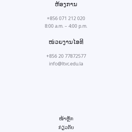
ຫ້ອງການ
+856 071 212 020
8:00 a.m. – 4:00 p.m.
ໜ່ວຍງານໄອທີ
+856 20 77872577
info@ltvc.edu.la
ໜ້າຫຼັກ
ກ່ຽວກັບ