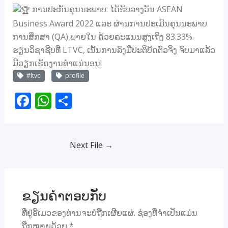
ການປະກັນຄຸນນະພາບ: ໄດ້ຮັບລາງວັນ ASEAN
Business Award 2022 ແລະ ຜ່ານການປະເມີນຄຸນນະພາບ
ການສຶກສາ (QA) ພາຍໃນ ດ້ວຍຄະແນນສູງເຖິງ 83.33%.
ຮຽນວິຊາຊີບທີ່ LTVC, ເນັ້ນການລົງມືປະຕິບັດຕົວຈິງ ຈົບມາແລ້ວ
ມີວຽກເຮັດງານທຳແນ່ນອນ!
#ltvc
profile
F
W
S
ac
h
h
e
at
ar
b
s
e
Next File
→
o
A
o
p
ຂຽນຄຳຕອບກັບ
k
p
ທີ່ຢູ່ອີເມວຂອງທ່ານຈະບໍ່ຖືກເຜີຍແຜ່.
ຊ່ອງທີ່ຈຳເປັນແມ່ນ
ຖືກໝາຍດ້ວຍ
*