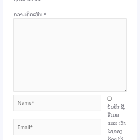
ຄວາມຄິດເຫັນ
*
Name*
ບັນທຶກຊື່,
ອີເມລ
Email*
ແລະ ເວັບ
ໄຊຂອງ
ຂ້ອຍໄວ້