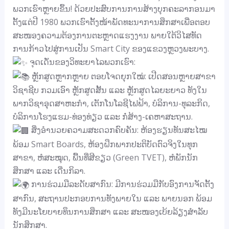
ພວກເຮົາຫຼາຍຂຶ້ນ! ດ້ວຍປະສົບການການສ້າງບຸກຄະລາກອນມາ
ຕັ້ງແຕ່ປີ 1980 ພວກເຮົາຕັ້ງໜ້າພັດທະນາການສຶກສາເພື່ອຕອບ
ສະໜອງຄວາມຕ້ອງການຕະຫຼາດແຮງງານ ພາຍໃຕ້ວິໄສທັດ
ການກ້າວໄປສູ່ການເປັນ Smart City ຂອງແຂວງຫຼວງພະບາງ.
ຈຸດເດັ່ນຂອງວິທະຍາໄລພວກເຮົາ:
ຫຼັກສູດຫຼາກຫຼາຍ ຕອບໂຈດຍຸກໃໝ່: ເປີດສອນຫຼາຍສາຂາ
ວິຊາຊີບ ກວມເອົາ ຫຼັກສູດສັ້ນ ແລະ ຫຼັກສູດໄລຍະຍາວ ທັງໃນ
ພາກວິຊາອຸດສາຫະກຳ, ເຕັກໂນໂລຊີໄຟຟ້າ, ບໍລິການ-ທຸລະກິດ,
ບໍລິການໂຮງແຮມ-ທ່ອງທ່ຽວ ແລະ ກໍ່ສ້າງ-ເຄຫາສະຖານ.
ສິ່ງອຳນວຍຄວາມສະດວກຄົບຄັນ: ຫ້ອງຮຽນທັນສະໄໝ
ພ້ອມ Smart Boards, ຫ້ອງຝຶກພາກປະຕິບັດຕົວຈິງໃນທຸກ
ສາຂາ, ຫໍສະໝຸດ, ພື້ນທີ່ສີຂຽວ (Green TVET), ຫໍພັກນັກ
ສຶກສາ ແລະ ເດີ່ນກິລາ.
ການຮ່ວມມືລະດັບສາກົນ: ມີການຮ່ວມມືກັບອົງການຈັດຕັ້ງ
ສາກົນ, ສະຖານປະກອບການທັງພາຍໃນ ແລະ ພາຍນອກ ພ້ອມ
ທັງມີນະໂຍບາຍທຶນການສຶກສາ ແລະ ສະໜອງເບ້ຍລ້ຽງສຳລັບ
ນັກສຶກສາ.